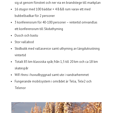
sig ut genom fönstret och ner via en brandstege till markplan
16 stugor med 100 bäddar + 4 B&B rum varav ett med
bubbelbadkar för 2 personer
3 konferensrum för 40-100 personer – vintertid omvandlas
ett konferensrum till Skiduthyrning
Dusch och bastu
Stor vallabod
Skidbutik med vallasevice samt uthyrning av längdutrustning
vintertid
Totalt 85 km klassiska spår, från 1,5 till 20 km och ca 18 km
skatespår
WiFi finns i huvudbyggnad samt ute i vandrarhemmet
Fungerande mobilsystem i området är Telia, Tele2 och
Telenor