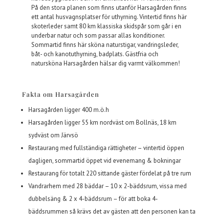
På den stora planen som finns utanför Harsagården finns
ett antal husvagnsplatser för uthyrning. Vintertid finns här
skoterleder samt 80 km klassiska skidspår som går i en
underbar natur och som passar allas konditioner.
Sommartid finns här sköna naturstigar, vandringsleder,
båt- och kanotuthyrning, badplats. Gästfria och
natursköna Harsagården hälsar dig varmt välkommen!
Fakta om Harsagården
Harsagården ligger 400 m.ö.h
Harsagården ligger 55 km nordväst om Bollnäs, 18 km
sydväst om Järvsö
Restaurang med fullständiga rättigheter – vintertid öppen
dagligen, sommartid öppet vid evenemang & bokningar
Restaurang för totalt 220 sittande gäster fördelat på tre rum
Vandrarhem med 28 bäddar – 10 x 2-bäddsrum, vissa med
dubbelsäng & 2 x 4-bäddsrum – för att boka 4-
bäddsrummen så krävs det av gästen att den personen kan ta