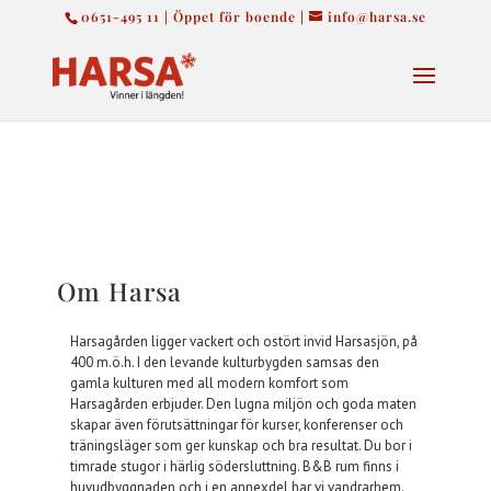
0651-495 11 | Öppet för boende |
info@harsa.se
Om Harsa
Harsagården ligger vackert och ostört invid Harsasjön, på
400 m.ö.h. I den levande kulturbygden samsas den
gamla kulturen med all modern komfort som
Harsagården erbjuder. Den lugna miljön och goda maten
skapar även förutsättningar för kurser, konferenser och
träningsläger som ger kunskap och bra resultat. Du bor i
timrade stugor i härlig södersluttning. B&B rum finns i
huvudbyggnaden och i en annexdel har vi vandrarhem.