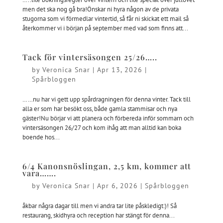
men det ska nog gå bra!Önskar ni hyra någon av de privata
stugorna som vi förmedlar vintertid, så får ni skickat ett mail så
återkommer vi i början på september med vad som finns att...
Tack för vintersäsongen 25/26…..
by
Veronica Snar
|
Apr 13, 2026
|
Spårbloggen
……nu har vi gett upp spårdragningen för denna vinter. Tack till
alla er som har besökt oss, både gamla stammisar och nya
gäster!Nu börjar vi att planera och förbereda inför sommarn och
vintersäsongen 26/27 och kom ihåg att man alltid kan boka
boende hos...
6/4 Kanonsnöslingan, 2,5 km, kommer att
vara…….
by
Veronica Snar
|
Apr 6, 2026
|
Spårbloggen
åkbar några dagar till men vi andra tar lite påskledigt:)! Så
restaurang, skidhyra och reception har stängt för denna...