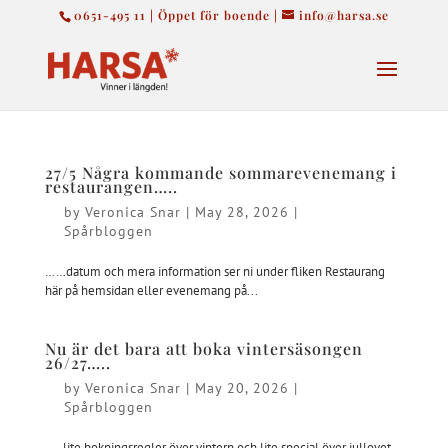
0651-495 11 | Öppet för boende |
info@harsa.se
27/5 Några kommande sommarevenemang i
restaurangen…..
by
Veronica Snar
|
May 28, 2026
|
Spårbloggen
……datum och mera information ser ni under fliken Restaurang
här på hemsidan eller evenemang på...
Nu är det bara att boka vintersäsongen
26/27…..
by
Veronica Snar
|
May 20, 2026
|
Spårbloggen
…..lite bokningsregler över vintern och lite special över jullovet