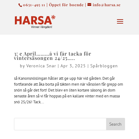
0651-495 11 | Öppet för boende |
info@harsa.se
3: e April………å vi får tacka för
vintersäsongen 24/25…..
by
Veronica Snar
|
Apr 3, 2025
|
Spårbloggen
så Kanonsnöslingan håller att ge upp här vid gården. Det går
fortfarande att åka borta på täkten men när vårsolen får grepp om
snön så går det fort! Det blev en liten kortare säsong än dom
senaste åren så vi får hoppas på en kallare vinter med en massa
snö 25/26! Tack...