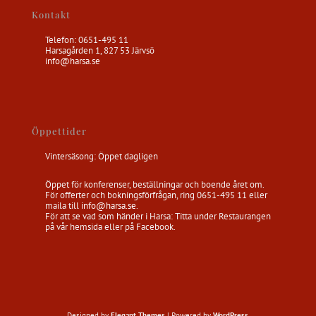
Kontakt
Telefon: 0651-495 11
Harsagården 1, 827 53 Järvsö
info@harsa.se
Öppettider
Vintersäsong: Öppet dagligen
Öppet för konferenser, beställningar och boende året om.
För offerter och bokningsförfrågan, ring 0651-495 11 eller
maila till
info@harsa.se
.
För att se vad som händer i Harsa: Titta under Restaurangen
på vår hemsida eller på Facebook.
Designed by
Elegant Themes
| Powered by
WordPress