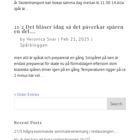
år. Skotertransport kan bokas samma dag mellan kl 11.30-14.Alla
spår är...
21/2 Det blåser idag så det påverkar spåren
en del….
by
Veronica Snar
|
Feb 21, 2025
|
Spårbloggen
men allt är spårat och preparerat en gång. Solspåret på isen är
endast preparerat för skate nu på förmiddagen eftersom dom
klassiska spåren driver igen på en gång. Temperaturen ligger på ca
2 minus här vid...
« Older Entries
Recent Posts
27/5 Några kommande sommarevenemang i restaurangen…..
Nu är det bara att boka vintersäsongen 26/27…..