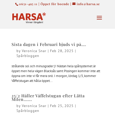
0651-495 11 | Öppet för boende |
info@harsa.se
Sista dagen i Februari bjuds vi på….
by
Veronica Snar
|
Feb 28, 2025
|
Spårbloggen
strålande sol och minusgrader:)! Nästan hela spårsystemet är
öppet men hela vägen Blacksås samt Pissingen kommer inte att
öppna om inte vi får mera snö. I morgon, lördag 1/3, kommer
Våffelstugan att hålla öppet...
25/2 Håller Våffelstugan efter Lätta
Milen…….
by
Veronica Snar
|
Feb 25, 2025
|
Spårbloggen