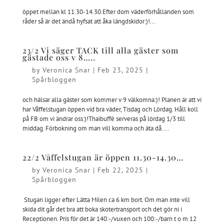
öppet mellan kl 11.30-14.30.Efter dom väderförhållanden som
råder så är det ändå hyfsat att åka längdskidor:)!...
23/2 Vi säger TACK till alla gäster som
gästade oss v 8…..
by
Veronica Snar
|
Feb 23, 2025
|
Spårbloggen
och hälsar alla gäster som kommer v 9 välkomna:)! Planen är att vi
har Våffelstugan öppen vid bra väder, Tisdag och Lördag. Håll koll
på FB om vi ändrar oss:)!Thaibuffé serveras på lördag 1/3 till
middag. Förbokning om man vill komma och äta då....
22/2 Våffelstugan är öppen 11.30-14.30…
by
Veronica Snar
|
Feb 22, 2025
|
Spårbloggen
Stugan ligger efter Lätta Milen ca 6 km bort. Om man inte vill
skida dit går det bra att boka skotertransport och det gör ni i
Receptionen. Pris för det är 140:-/vuxen och 100:-/barn t o m 12