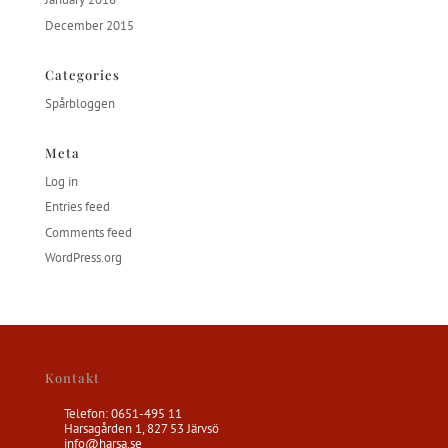
December 2015
Categories
Spårbloggen
Meta
Log in
Entries feed
Comments feed
WordPress.org
Kontakt
Telefon: 0651-495 11
Harsagården 1, 827 53 Järvsö
info@harsa.se