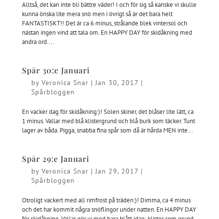
Alltså, det kan inte bli bättre väder! I och för sig så kanske vi skulle
kunna önska lite mera snö men i övrigt så är det bara helt
FANTASTISKT!! Det är ca 6 minus, strålande blek vintersol och
nästan ingen vind att tala om. En HAPPY DAY för skidåkning med
andra ord....
Spår 30:e Januari
by
Veronica Snar
|
Jan 30, 2017
|
Spårbloggen
En vacker dag för skidåkning:)! Solen skiner, det blåser lite lätt, ca
1 minus. Vallar med blå klistergrund och blå burk som täcker. Tunt
lager av båda. Pigga, snabba fina spår som då är hårda MEN inte...
Spår 29:e Januari
by
Veronica Snar
|
Jan 29, 2017
|
Spårbloggen
Otroligt vackert med all rimfrost på träden:)! Dimma, ca 4 minus
och det har kommit några snöflingor under natten. En HAPPY DAY
för skidåkning. Vallar gör vi med bara blått idag: klister som grund