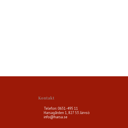
Kontakt
Telefon: 0651-495 11
Harsagården 1, 827 53 Järvsö
info@harsa.se