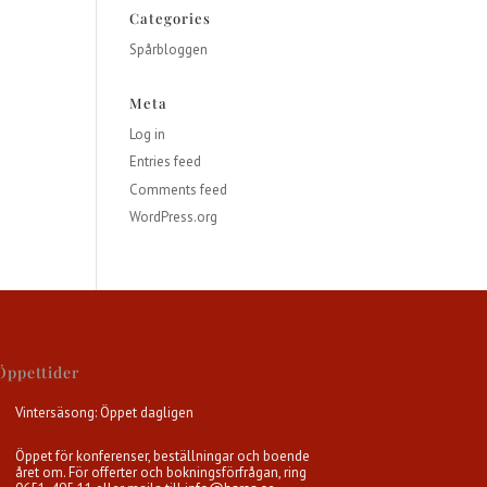
Categories
Spårbloggen
Meta
Log in
Entries feed
Comments feed
WordPress.org
Öppettider
Vintersäsong: Öppet dagligen
Öppet för konferenser, beställningar och boende
året om. För offerter och bokningsförfrågan, ring