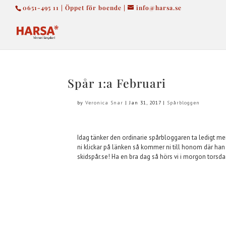
0651-495 11 | Öppet för boende |
info@harsa.se
Spår 1:a Februari
by
Veronica Snar
|
Jan 31, 2017
|
Spårbloggen
Idag tänker den ordinarie spårbloggaren ta ledigt me
ni klickar på länken så kommer ni till honom där han 
skidspår.se! Ha en bra dag så hörs vi i morgon torsd