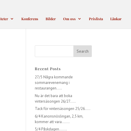
iteter
Konferens
Bilder
Om oss
Prislista
Länkar
Recent Posts
27/5 Några kommande
sommarevenemang i
restaurangen…..
Nu är det bara att boka
vintersäsongen 26/27…..
Tack för vintersäsongen 25/26…..
6/4 Kanonsnöslingan, 2,5 km,
kommer att vara…….
5/4 Påskdagen…….