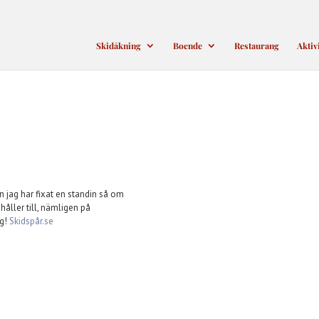
Skidåkning
Boende
Restaurang
Aktiv
n jag har fixat en standin så om
håller till, nämligen på
ag!
Skidspår.se