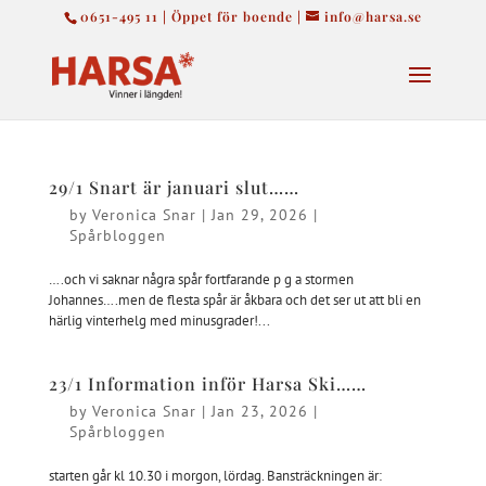
0651-495 11 | Öppet för boende |
info@harsa.se
29/1 Snart är januari slut……
by
Veronica Snar
|
Jan 29, 2026
|
Spårbloggen
….och vi saknar några spår fortfarande p g a stormen
Johannes….men de flesta spår är åkbara och det ser ut att bli en
härlig vinterhelg med minusgrader!...
23/1 Information inför Harsa Ski……
by
Veronica Snar
|
Jan 23, 2026
|
Spårbloggen
starten går kl 10.30 i morgon, lördag. Bansträckningen är: