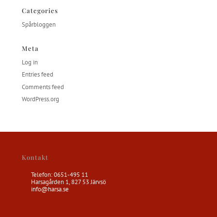
Categories
Spårbloggen
Meta
Log in
Entries feed
Comments feed
WordPress.org
Kontakt
Telefon: 0651-495 11
Harsagården 1, 827 53 Järvsö
info@harsa.se