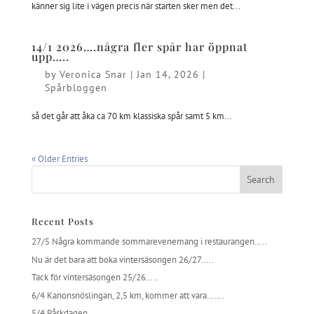
känner sig lite i vägen precis när starten sker men det...
14/1 2026….några fler spår har öppnat
upp…..
by
Veronica Snar
|
Jan 14, 2026
|
Spårbloggen
så det går att åka ca 70 km klassiska spår samt 5 km...
« Older Entries
Recent Posts
27/5 Några kommande sommarevenemang i restaurangen…..
Nu är det bara att boka vintersäsongen 26/27…..
Tack för vintersäsongen 25/26…..
6/4 Kanonsnöslingan, 2,5 km, kommer att vara…….
5/4 Påskdagen…….