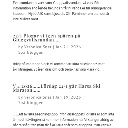
Evertrundan ett varv samt Gluggvallsrundan två varv. För
information angående tävlingen får ni vända er till arrangerande
klubbar – Hybo AIK samt Ljusdals OK. Påminner om att i det är
inte tillåtet med...
22/1 Plogar vi igen spåren på
Gluggvallsrundan….
by
Veronica Snar
|
Jan 21, 2026
|
Spårbloggen
tidigt på morgonen och vi kommer att köra bakvägen = mot
åkriktningen. Spåren dras om och beräknas vara klara vid...
V 4 2026……Lördag 24/1 går Harsa Ski
Maraton……
by
Veronica Snar
|
Jan 19, 2026
|
Spårbloggen
……ett av alla seedningslopp inför Vasaloppet.För alla er som inte
är med i tävlingen så kommer information här:Vi stänger aldrig av
några spår utan man får åka i alla spår som är öppna. Man kanske