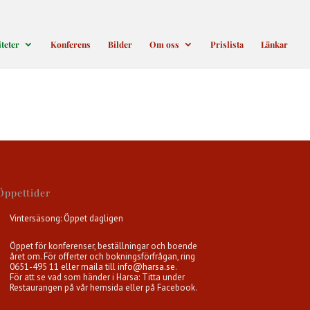
iteter
Konferens
Bilder
Om oss
Prislista
Länkar
Öppettider
Vintersäsong: Öppet dagligen
Öppet för konferenser, beställningar och boende
året om. För offerter och bokningsförfrågan, ring
0651-495 11 eller maila till
info@harsa.se
.
För att se vad som händer i Harsa: Titta under
Restaurangen på vår hemsida eller på Facebook.