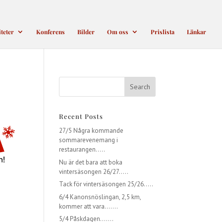
iteter
Konferens
Bilder
Om oss
Prislista
Länkar
Recent Posts
27/5 Några kommande
sommarevenemang i
restaurangen…..
Nu är det bara att boka
vintersäsongen 26/27…..
Tack för vintersäsongen 25/26…..
6/4 Kanonsnöslingan, 2,5 km,
kommer att vara…….
5/4 Påskdagen…….