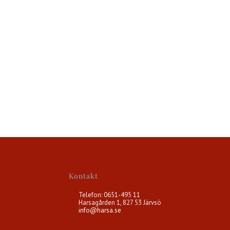
Kontakt
Telefon: 0651-495 11
Harsagården 1, 827 53 Järvsö
info@harsa.se