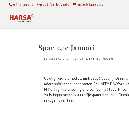
0651-495 11 | Öppet för boende |
info@harsa.se
Spår 29:e Januari
by
Veronica Snar
|
Jan 29, 2017
|
Spårbloggen
Otroligt vackert med all rimfrost på träden:)! Dimma
några snöflingor under natten. En HAPPY DAY för skid
blått idag: klister som grund och burk på topp. Ni so
Vallslingan ombeds att ta Sjöspåret hem efter fäbod
i skogen över åsen.