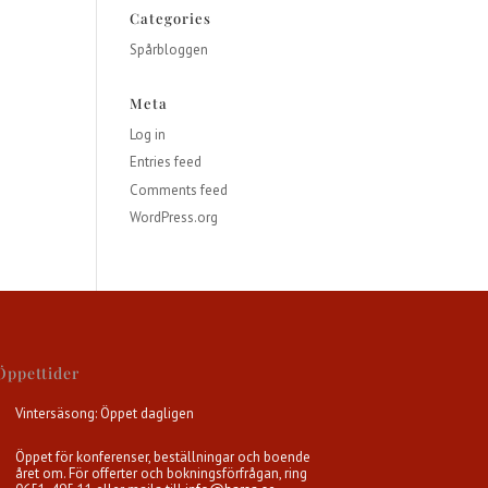
Categories
Spårbloggen
Meta
Log in
Entries feed
Comments feed
WordPress.org
Öppettider
Vintersäsong: Öppet dagligen
Öppet för konferenser, beställningar och boende
året om. För offerter och bokningsförfrågan, ring