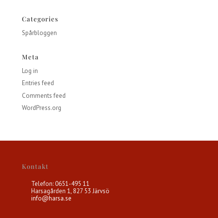
Categories
Spårbloggen
Meta
Log in
Entries feed
Comments feed
WordPress.org
Kontakt
Telefon: 0651-495 11
Harsagården 1, 827 53 Järvsö
info@harsa.se