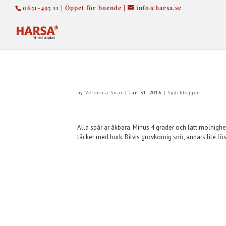
0651-495 11 | Öppet för boende |
info@harsa.se
by
Veronica Snar
|
Jan 31, 2016
|
Spårbloggen
Alla spår är åkbara. Minus 4 grader och lätt molnighe
täcker med burk. Bitvis grovkornig snö, annars lite lös