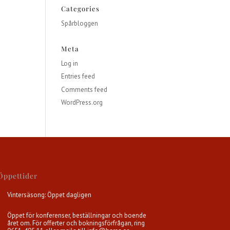
Categories
Spårbloggen
Meta
Log in
Entries feed
Comments feed
WordPress.org
Öppettider
Vintersäsong: Öppet dagligen
Öppet för konferenser, beställningar och boende
året om. För offerter och bokningsförfrågan, ring