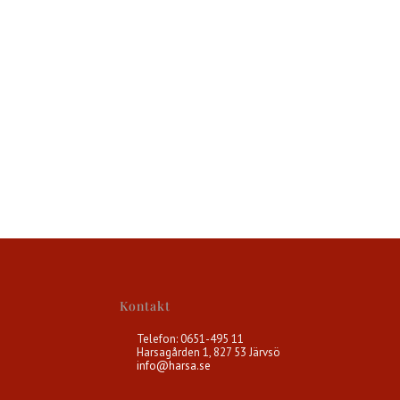
Kontakt
Telefon: 0651-495 11
Harsagården 1, 827 53 Järvsö
info@harsa.se