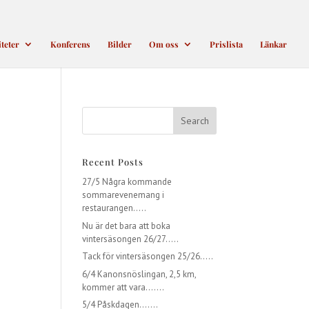
iteter
Konferens
Bilder
Om oss
Prislista
Länkar
Recent Posts
27/5 Några kommande
sommarevenemang i
restaurangen…..
Nu är det bara att boka
vintersäsongen 26/27…..
Tack för vintersäsongen 25/26…..
6/4 Kanonsnöslingan, 2,5 km,
kommer att vara…….
5/4 Påskdagen…….