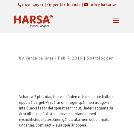
0651-495 11 | Öppet för boende |
info@harsa.se
by
Veronica Snar
|
Feb 7, 2016
|
Spårbloggen
Vi har ca 2 plus idag hör vid gården och det är lite kallare
uppe på berget. Vi spårar om höger spår men troligtvis
inte Blacksås för det spåret ser fint ut. Under laggarna så
är vi tillbaka på klister…universal blandat med
nysnöklister. Skatespåren går att åka men det är mjukt
underlag. Som sagt – alla spår är öppna.