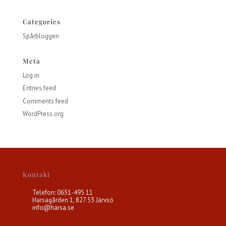
Categories
Spårbloggen
Meta
Log in
Entries feed
Comments feed
WordPress.org
Kontakt
Telefon: 0651-495 11
Harsagården 1, 827 53 Järvsö
info@harsa.se