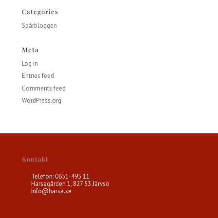
Categories
Spårbloggen
Meta
Log in
Entries feed
Comments feed
WordPress.org
Kontakt
Telefon: 0651-495 11
Harsagården 1, 827 53 Järvsö
info@harsa.se