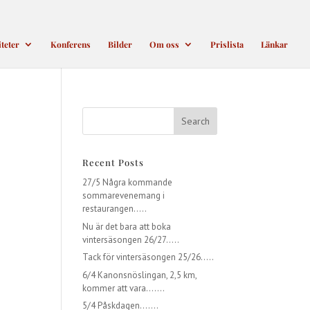
iteter
Konferens
Bilder
Om oss
Prislista
Länkar
Recent Posts
27/5 Några kommande
sommarevenemang i
restaurangen…..
Nu är det bara att boka
vintersäsongen 26/27…..
Tack för vintersäsongen 25/26…..
6/4 Kanonsnöslingan, 2,5 km,
kommer att vara…….
5/4 Påskdagen…….