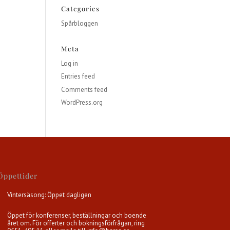
Categories
Spårbloggen
Meta
Log in
Entries feed
Comments feed
WordPress.org
Öppettider
Vintersäsong: Öppet dagligen
Öppet för konferenser, beställningar och boende
året om. För offerter och bokningsförfrågan, ring