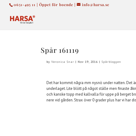
0651-495 11 | Öppet för boende |
info@harsa.se
Spår 161119
by
Veronica Snar
|
Nov 19, 2016
|
Spårbloggen
Det har kommit några mm nysnö under natten. Det 
underlaget. Lite blött på något ställe men finaste åkn
och kanske topp med kallvalla för uppe på berget bruk
nere vid gården. Strax över 0 grader plus har vi har di