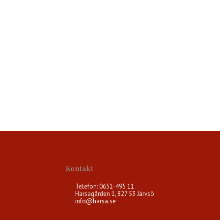
Kontakt
Telefon: 0651-495 11
Harsagården 1, 827 53 Järvsö
info@harsa.se