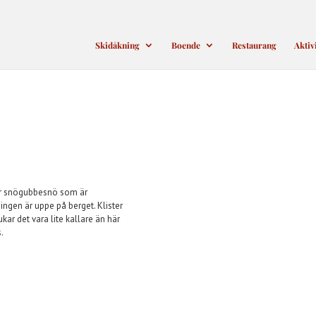
Skidåkning
Boende
Restaurang
Aktiv
är snögubbesnö som är
ingen är uppe på berget. Klister
ar det vara lite kallare än här
s.