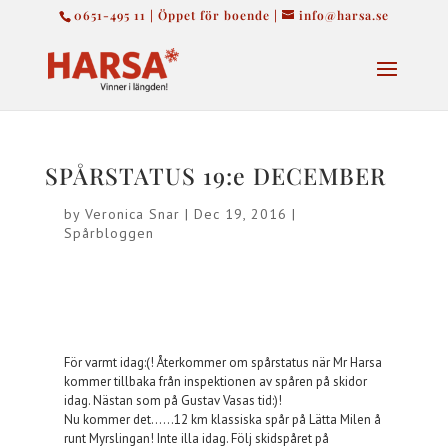
0651-495 11 | Öppet för boende |
info@harsa.se
SPÅRSTATUS 19:e DECEMBER
by
Veronica Snar
|
Dec 19, 2016
|
Spårbloggen
För varmt idag:(! Återkommer om spårstatus när Mr Harsa
kommer tillbaka från inspektionen av spåren på skidor
idag. Nästan som på Gustav Vasas tid:)!
Nu kommer det……12 km klassiska spår på Lätta Milen å
runt Myrslingan! Inte illa idag. Följ skidspåret på