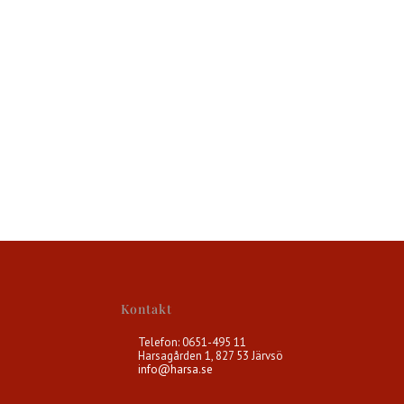
Kontakt
Telefon: 0651-495 11
Harsagården 1, 827 53 Järvsö
info@harsa.se