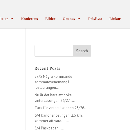
iteter
Konferens
Bilder
Om oss
Prislista
Länkar
Recent Posts
27/5 Några kommande
sommarevenemang i
restaurangen…..
Nu är det bara att boka
vintersäsongen 26/27…..
Tack för vintersäsongen 25/26…..
6/4 Kanonsnöslingan, 2,5 km,
kommer att vara…….
5/4 Påskdagen…….