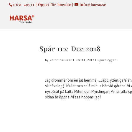
0651-495 11 | Öppet för boende |
info@harsa.se
Spår 11:e Dec 2018
by
Veronica Snar
|
Dec 11, 2017
|
Spårbloggen
Jag drömmer om en jul hemma….Japp, ytterligare en h
skidåkning:)! Mulet och ca 5 minus här vid gården. Vi
nyspårat på Lätta Milen och Myrslingan. Vi har alla 
sidan är öppna. Vi ses hoppas jag!