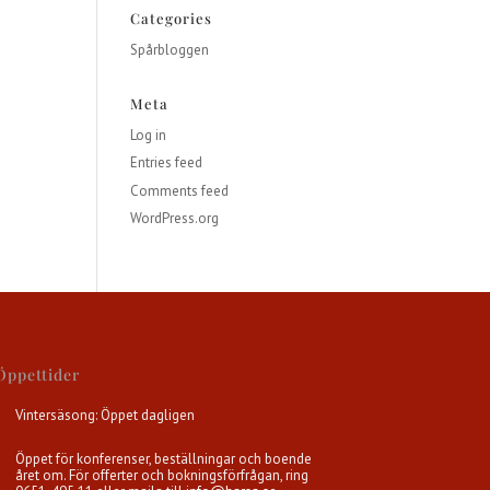
Categories
Spårbloggen
Meta
Log in
Entries feed
Comments feed
WordPress.org
Öppettider
Vintersäsong: Öppet dagligen
Öppet för konferenser, beställningar och boende
året om. För offerter och bokningsförfrågan, ring