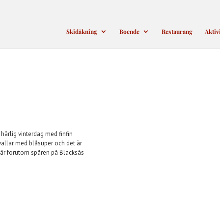
Skidåkning
Boende
Restaurang
Aktiv
ärlig vinterdag med finfin
 vallar med blåsuper och det är
spår förutom spåren på Blacksås