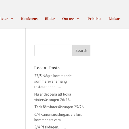
iteter
Konferens
Bilder
Om oss
Prislista
Länkar
Recent Posts
27/5 Några kommande
sommarevenemang i
restaurangen…..
Nu är det bara att boka
vintersäsongen 26/27…..
Tack för vintersäsongen 25/26…..
6/4 Kanonsnöslingan, 2,5 km,
kommer att vara…….
5/4 Påskdagen…….