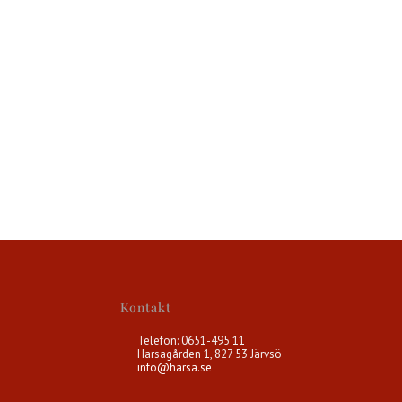
Kontakt
Telefon: 0651-495 11
Harsagården 1, 827 53 Järvsö
info@harsa.se