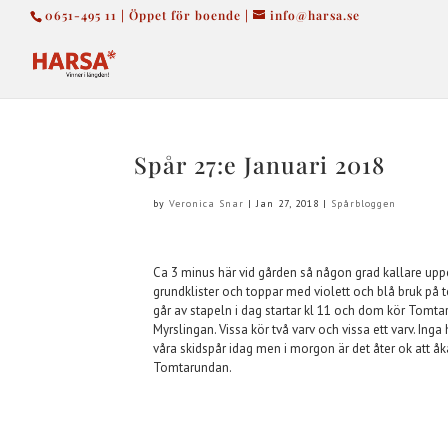
0651-495 11 | Öppet för boende |
info@harsa.se
Spår 27:e Januari 2018
by
Veronica Snar
|
Jan 27, 2018
|
Spårbloggen
Ca 3 minus här vid gården så någon grad kallare uppe
grundklister och toppar med violett och blå bruk på
går av stapeln i dag startar kl 11 och dom kör Tomta
Myrslingan. Vissa kör två varv och vissa ett varv. Inga 
våra skidspår idag men i morgon är det åter ok att å
Tomtarundan.