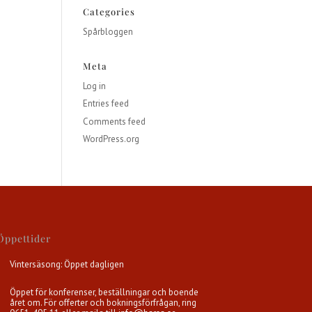
Categories
Spårbloggen
Meta
Log in
Entries feed
Comments feed
WordPress.org
Öppettider
Vintersäsong: Öppet dagligen
Öppet för konferenser, beställningar och boende
året om. För offerter och bokningsförfrågan, ring