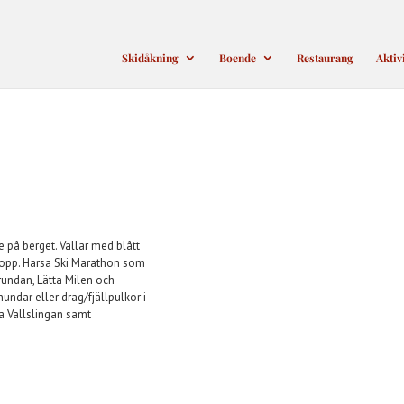
Skidåkning
Boende
Restaurang
Aktiv
 på berget. Vallar med blått
 topp. Harsa Ski Marathon som
rundan, Lätta Milen och
hundar eller drag/fjällpulkor i
ka Vallslingan samt