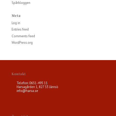
Spårbloggen
Meta
Log in
Entries feed
Comments feed
WordPress.org
Kontakt
Telefon: 0651-495 11
Harsagården 1, 827 53 Järvsö
info@harsa.se