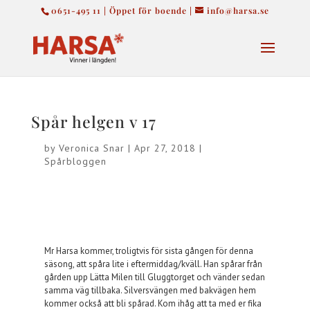
0651-495 11 | Öppet för boende |
info@harsa.se
Spår helgen v 17
by
Veronica Snar
|
Apr 27, 2018
|
Spårbloggen
Mr Harsa kommer, troligtvis för sista gången för denna
säsong, att spåra lite i eftermiddag/kväll. Han spårar från
gården upp Lätta Milen till Gluggtorget och vänder sedan
samma väg tillbaka. Silversvängen med bakvägen hem
kommer också att bli spårad. Kom ihåg att ta med er fika