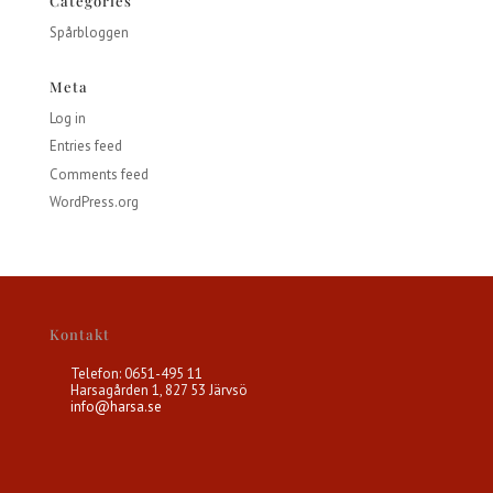
Categories
Spårbloggen
Meta
Log in
Entries feed
Comments feed
WordPress.org
Kontakt
Telefon: 0651-495 11
Harsagården 1, 827 53 Järvsö
info@harsa.se