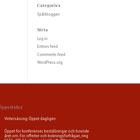
Categories
Spårbloggen
Meta
Log in
Entries feed
Comments feed
WordPress.org
Öppettider
Vintersäsong: Öppet dagligen
Öppet för konferenser, beställningar och boende
året om. För offerter och bokningsförfrågan, ring