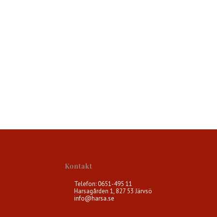
Kontakt
Telefon: 0651-495 11
Harsagården 1, 827 53 Järvsö
info@harsa.se