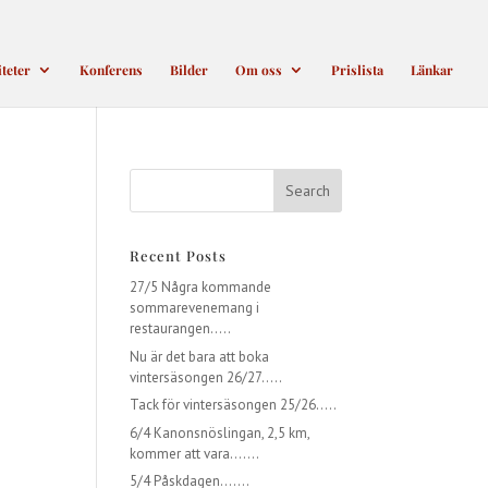
iteter
Konferens
Bilder
Om oss
Prislista
Länkar
Recent Posts
27/5 Några kommande
sommarevenemang i
restaurangen…..
Nu är det bara att boka
vintersäsongen 26/27…..
Tack för vintersäsongen 25/26…..
6/4 Kanonsnöslingan, 2,5 km,
kommer att vara…….
5/4 Påskdagen…….