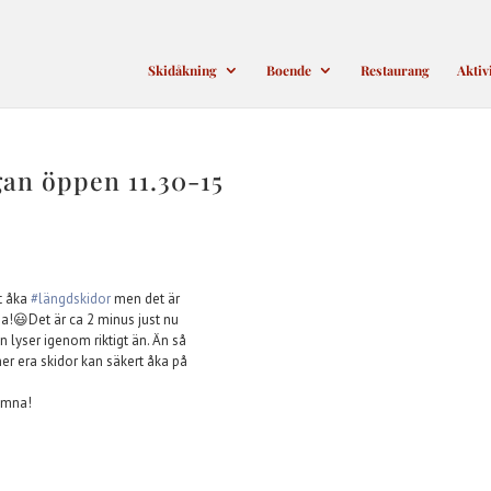
Skidåkning
Boende
Restaurang
Aktiv
gan öppen 11.30-15
tt åka
#
längdskidor
men det är
na!
😃
Det är ca 2 minus just nu
n lyser igenom riktigt än. Än så
ner era skidor kan säkert åka på
komna!