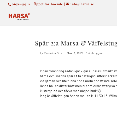
0651-495 11 | Öppet för boende |
info@harsa.se
Spår 2:a Marsa & Våffelstu
by
Veronica Snar
|
Mar 2, 2019
|
Spårbloggen
Ingen förändring sedan igår = går alldeles utmärkt a
hårda och snabba spår så ta det lugnt i utförsbackar
vid gården och lite tunna höga moln gör att inte sole
länge håller klister bäst men ni som orkar att trycka 
klistergrund och täcka med någon burk!
😃
Idag är Våffelstugan öppen mellan kl 11.30-15. Väl