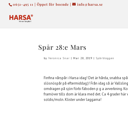
0651-495 11 | Öppet för boende |
info@harsa.se
Spår 28:e Mars
by
Veronica Snar
|
Mar 28, 2019
|
Spårbloggen
Finfina vårspår i Harsa idag! Det är hårda, snabba 
slösnöspår på eftermiddag:)! Från idag så är Vallsli
omdragen på sjön förbi fäboden p g a avverkning. Ko
framöver tills dom är klara med det. Ca 4 grader här v
soldis/moln. Klister under laggarna!