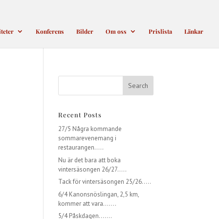
iteter
Konferens
Bilder
Om oss
Prislista
Länkar
Recent Posts
27/5 Några kommande
sommarevenemang i
restaurangen…..
Nu är det bara att boka
vintersäsongen 26/27…..
Tack för vintersäsongen 25/26…..
6/4 Kanonsnöslingan, 2,5 km,
kommer att vara…….
5/4 Påskdagen…….