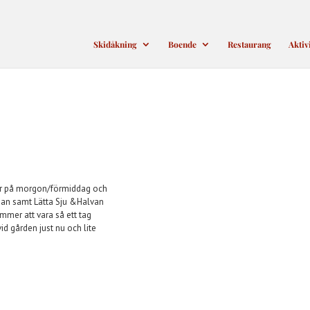
Skidåkning
Boende
Restaurang
Aktiv
spår på morgon/förmiddag och
ngan samt Lätta Sju &Halvan
mmer att vara så ett tag
id gården just nu och lite