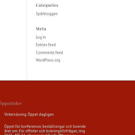
Categories
Spårbloggen
Meta
Log in
Entries feed
Comments feed
WordPress.org
Öppettider
Vintersäsong: Öppet dagligen
Öppet för konferenser, beställningar och boende
året om. För offerter och bokningsförfrågan, ring