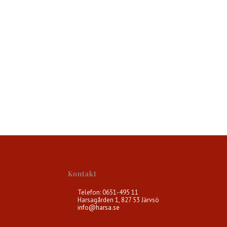
Kontakt
Telefon: 0651-495 11
Harsagården 1, 827 53 Järvsö
info@harsa.se