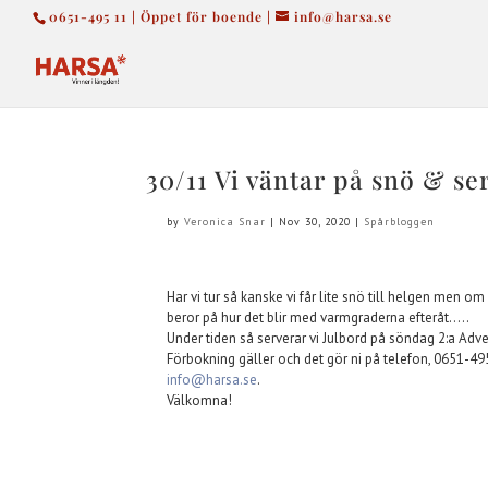
0651-495 11 | Öppet för boende |
info@harsa.se
30/11 Vi väntar på snö & se
by
Veronica Snar
|
Nov 30, 2020
|
Spårbloggen
Har vi tur så kanske vi får lite snö till helgen men om 
beror på hur det blir med varmgraderna efteråt…..
Under tiden så serverar vi Julbord på söndag 2:a Adve
Förbokning gäller och det gör ni på telefon, 0651-495 1
info@harsa.se
.
Välkomna!