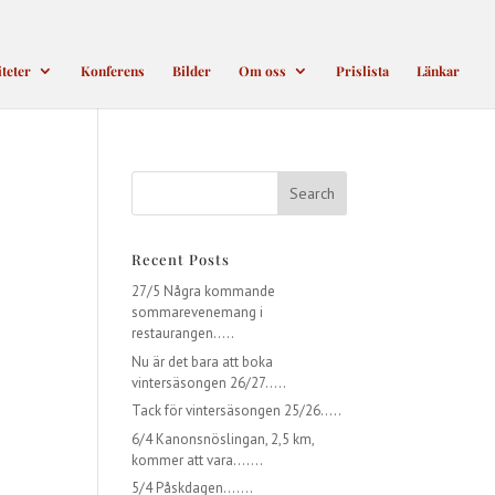
iteter
Konferens
Bilder
Om oss
Prislista
Länkar
Recent Posts
27/5 Några kommande
sommarevenemang i
restaurangen…..
Nu är det bara att boka
vintersäsongen 26/27…..
Tack för vintersäsongen 25/26…..
6/4 Kanonsnöslingan, 2,5 km,
kommer att vara…….
5/4 Påskdagen…….