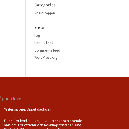
Categories
Spårbloggen
Meta
Log in
Entries feed
Comments feed
WordPress.org
Öppettider
Vintersäsong: Öppet dagligen
Öppet för konferenser, beställningar och boende
året om. För offerter och bokningsförfrågan, ring