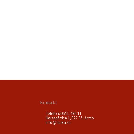
Kontakt
Telefon: 0651-495 11
Harsagården 1, 827 53 Järvsö
info@harsa.se