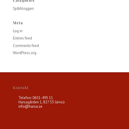
Categories
Spårbloggen
Meta
Log in
Entries feed
Comments feed
WordPress.org
Kontakt
Telefon: 0651-495 11
Harsagården 1, 827 53 Järvsö
info@harsa.se