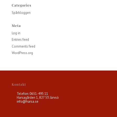
Categories
Spårbloggen
Meta
Log in
Entries feed
Comments feed
WordPress.org
Kontakt
Telefon: 0651-495 11
Harsagården 1, 827 53 Järvsö
info@harsa.se