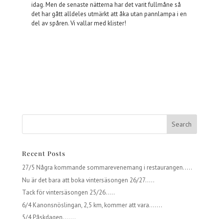
idag. Men de senaste nätterna har det varit fullmåne så
det har gått alldeles utmärkt att åka utan pannlampa i en
del av spåren. Vi vallar med klister!
Recent Posts
27/5 Några kommande sommarevenemang i restaurangen…..
Nu är det bara att boka vintersäsongen 26/27…..
Tack för vintersäsongen 25/26…..
6/4 Kanonsnöslingan, 2,5 km, kommer att vara…….
5/4 Påskdagen…….