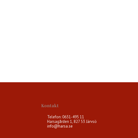
Kontakt
Telefon: 0651-495 11
Harsagården 1, 827 53 Järvsö
info@harsa.se