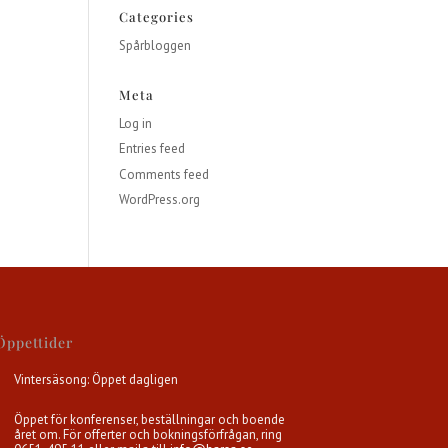
Categories
Spårbloggen
Meta
Log in
Entries feed
Comments feed
WordPress.org
Öppettider
Vintersäsong: Öppet dagligen
Öppet för konferenser, beställningar och boende
året om. För offerter och bokningsförfrågan, ring