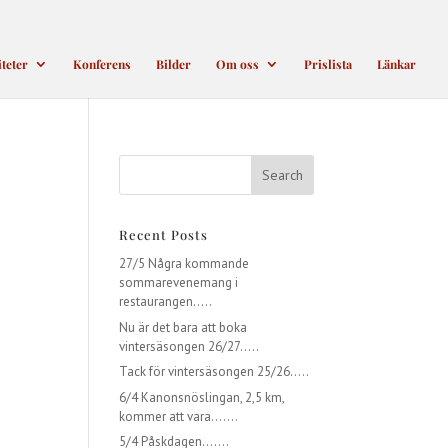
iteter
Konferens
Bilder
Om oss
Prislista
Länkar
Recent Posts
27/5 Några kommande
sommarevenemang i
restaurangen…..
Nu är det bara att boka
vintersäsongen 26/27…..
Tack för vintersäsongen 25/26…..
6/4 Kanonsnöslingan, 2,5 km,
kommer att vara…….
5/4 Påskdagen…….