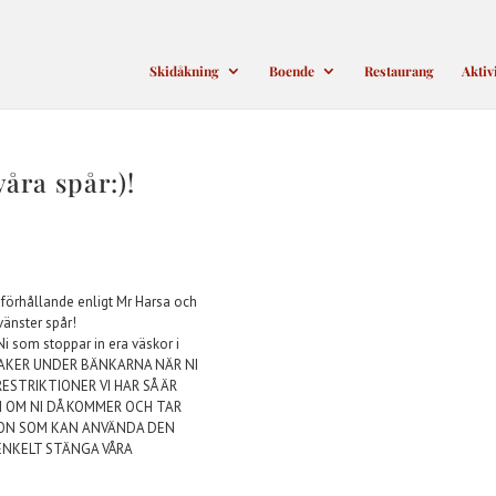
Skidåkning
Boende
Restaurang
Aktiv
våra spår:)!
na förhållande enligt Mr Harsa och
 vänster spår!
i som stoppar in era väskor i
 SAKER UNDER BÄNKARNA NÄR NI
ESTRIKTIONER VI HAR SÅ ÄR
 OM NI DÅ KOMMER OCH TAR
ÅGON SOM KAN ANVÄNDA DEN
 ENKELT STÄNGA VÅRA