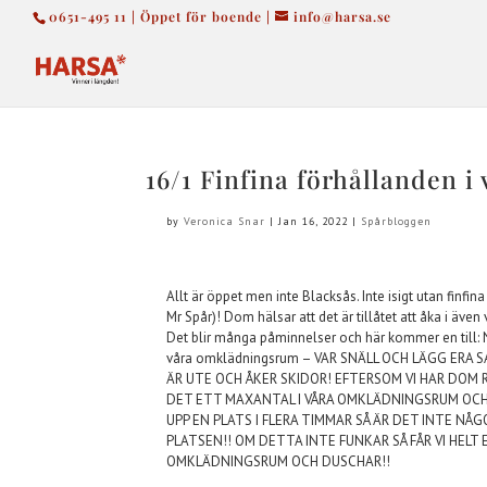
0651-495 11 | Öppet för boende |
info@harsa.se
16/1 Finfina förhållanden i 
by
Veronica Snar
|
Jan 16, 2022
|
Spårbloggen
Allt är öppet men inte Blacksås. Inte isigt utan finfi
Mr Spår)! Dom hälsar att det är tillåtet att åka i även
Det blir många påminnelser och här kommer en till: N
våra omklädningsrum – VAR SNÄLL OCH LÄGG ERA
ÄR UTE OCH ÅKER SKIDOR! EFTERSOM VI HAR DOM R
DET ETT MAXANTAL I VÅRA OMKLÄDNINGSRUM OCH
UPP EN PLATS I FLERA TIMMAR SÅ ÄR DET INTE N
PLATSEN!! OM DETTA INTE FUNKAR SÅ FÅR VI HELT
OMKLÄDNINGSRUM OCH DUSCHAR!!