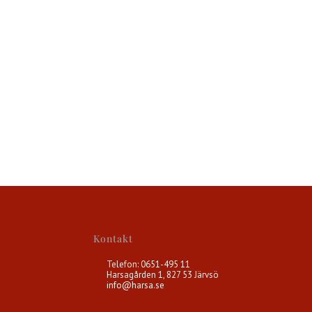
Kontakt
Telefon: 0651-495 11
Harsagården 1, 827 53 Järvsö
info@harsa.se