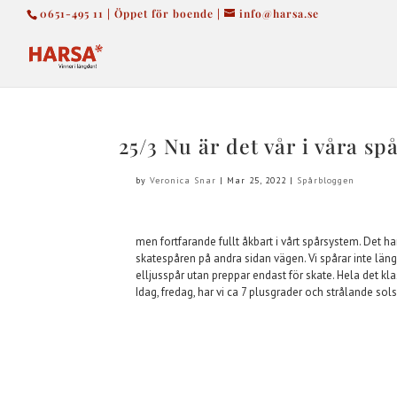
0651-495 11 | Öppet för boende |
info@harsa.se
25/3 Nu är det vår i våra spå
by
Veronica Snar
|
Mar 25, 2022
|
Spårbloggen
men fortfarande fullt åkbart i vårt spårsystem. Det har
skatespåren på andra sidan vägen. Vi spårar inte läng
elljusspår utan preppar endast för skate. Hela det kl
Idag, fredag, har vi ca 7 plusgrader och strålande sols