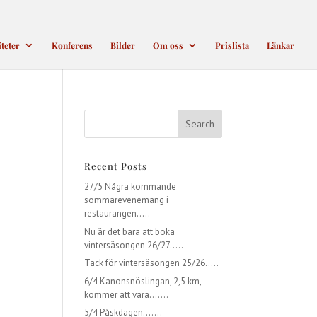
iteter
Konferens
Bilder
Om oss
Prislista
Länkar
Recent Posts
27/5 Några kommande
sommarevenemang i
restaurangen…..
Nu är det bara att boka
vintersäsongen 26/27…..
Tack för vintersäsongen 25/26…..
6/4 Kanonsnöslingan, 2,5 km,
kommer att vara…….
5/4 Påskdagen…….