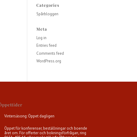
Categories
Spårbloggen
Meta
Log in
Entries feed
Comments feed
WordPress.org
Öppettider
Vintersäsong: Öppet dagligen
Öppet för konferenser, beställningar och boende
året om. För offerter och bokningsförfrågan, ring