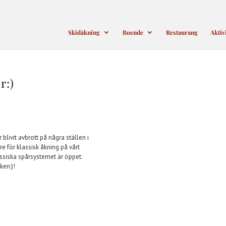
Skidåkning
Boende
Restaurang
Aktiv
r:)
 blivit avbrott på några ställen i
re för klassisk åkning på vårt
assiska spårsystemet är öppet.
ken:)!