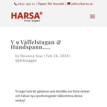
0651-495 11 | Öppet för boende |
info@harsa.se
V 9 Våffelstugan &
Hundspann…..
by
Veronica Snar
|
Feb 26, 2024
|
Spårbloggen
Vi säger tack till gästerna som besökte oss förra veckan
och hälsar nya sportlovsgäster välkommna denna
vecka:)!