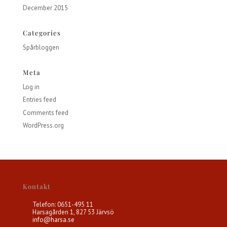
December 2015
Categories
Spårbloggen
Meta
Log in
Entries feed
Comments feed
WordPress.org
Kontakt
Telefon: 0651-495 11
Harsagården 1, 827 53 Järvsö
info@harsa.se