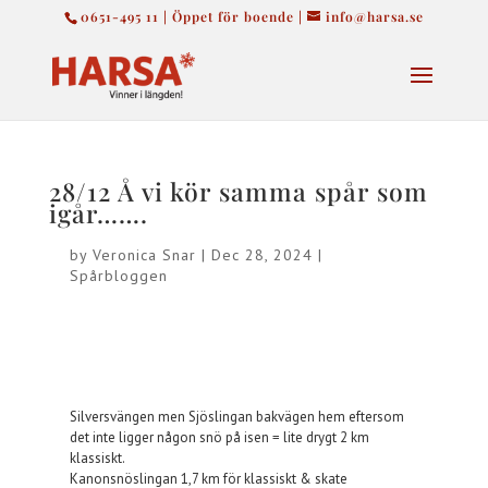
0651-495 11 | Öppet för boende |
info@harsa.se
28/12 Å vi kör samma spår som
igår…….
by
Veronica Snar
|
Dec 28, 2024
|
Spårbloggen
Silversvängen men Sjöslingan bakvägen hem eftersom
det inte ligger någon snö på isen = lite drygt 2 km
klassiskt.
Kanonsnöslingan 1,7 km för klassiskt & skate