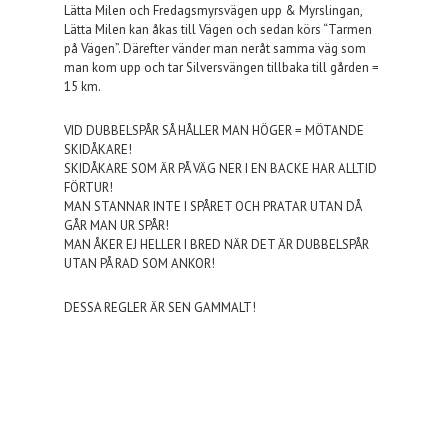
Lätta Milen och Fredagsmyrsvägen upp & Myrslingan,
Lätta Milen kan åkas till Vägen och sedan körs “Tarmen
på Vägen”. Därefter vänder man neråt samma väg som
man kom upp och tar Silversvängen tillbaka till gården =
15 km.
VID DUBBELSPÅR SÅ HÅLLER MAN HÖGER = MÖTANDE
SKIDÅKARE!
SKIDÅKARE SOM ÄR PÅ VÄG NER I EN BACKE HAR ALLTID
FÖRTUR!
MAN STANNAR INTE I SPÅRET OCH PRATAR UTAN DÅ
GÅR MAN UR SPÅR!
MAN ÅKER EJ HELLER I BRED NÄR DET ÄR DUBBELSPÅR
UTAN PÅ RAD SOM ANKOR!
DESSA REGLER ÄR SEN GAMMALT!