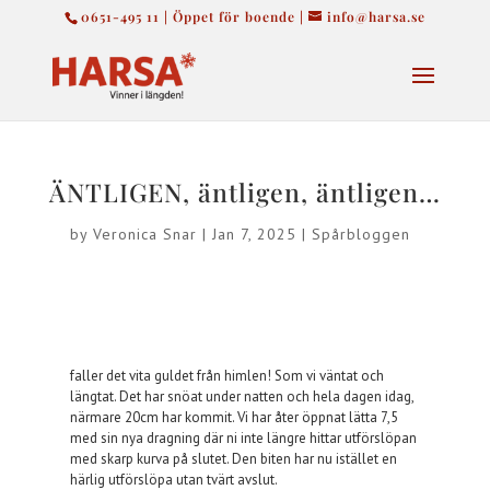
0651-495 11 | Öppet för boende |
info@harsa.se
ÄNTLIGEN, äntligen, äntligen…
by
Veronica Snar
|
Jan 7, 2025
|
Spårbloggen
faller det vita guldet från himlen! Som vi väntat och
längtat. Det har snöat under natten och hela dagen idag,
närmare 20cm har kommit. Vi har åter öppnat lätta 7,5
med sin nya dragning där ni inte längre hittar utförslöpan
med skarp kurva på slutet. Den biten har nu istället en
härlig utförslöpa utan tvärt avslut.