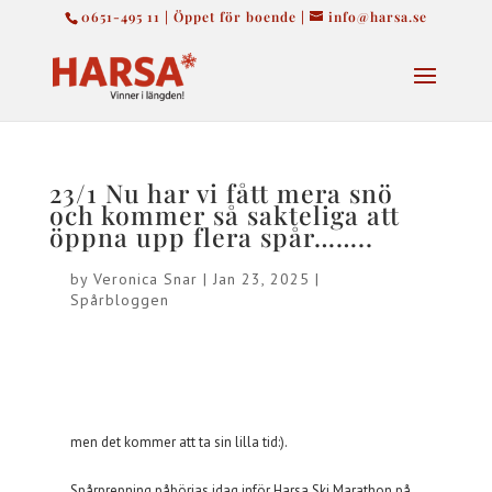
0651-495 11 | Öppet för boende |
info@harsa.se
23/1 Nu har vi fått mera snö
och kommer så sakteliga att
öppna upp flera spår……..
by
Veronica Snar
|
Jan 23, 2025
|
Spårbloggen
men det kommer att ta sin lilla tid:).
Spårprepning påbörjas idag inför Harsa Ski Marathon på