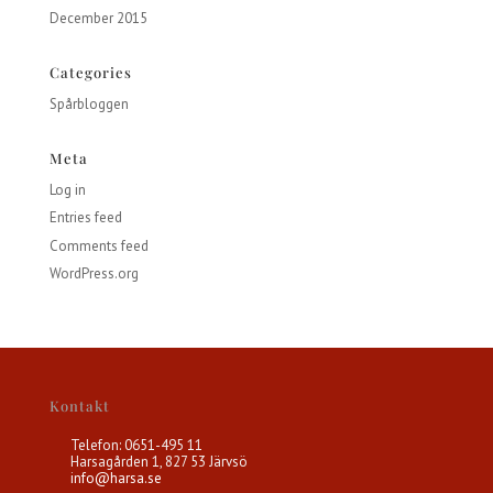
December 2015
Categories
Spårbloggen
Meta
Log in
Entries feed
Comments feed
WordPress.org
Kontakt
Telefon: 0651-495 11
Harsagården 1, 827 53 Järvsö
info@harsa.se